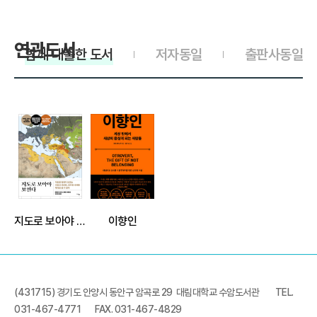
연관도서
함께 대출한 도서
저자동일
출판사동일
>
>
지도로 보아야 보인다
이향인
(431715) 경기도 안양시 동안구 암곡로 29 대림대학교 수암도서관
TEL.
031-467-4771
FAX. 031-467-4829