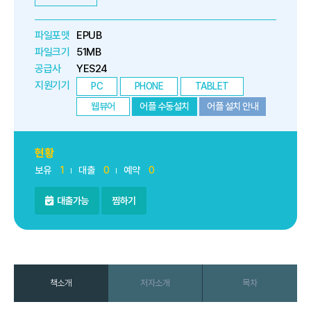
파일포맷
EPUB
파일크기
51MB
공급사
YES24
지원기기
PC
PHONE
TABLET
웹뷰어
어플 수동설치
어플 설치 안내
현황
보유
1
대출
0
예약
0
대출가능
찜하기
책소개
저자소개
목차