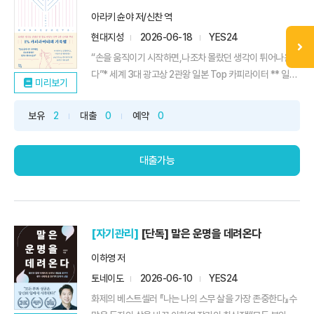
아라키 슌야 저/신찬 역
현대지성
2026-06-18
YES24
“손을 움직이기 시작하면,나조차 몰랐던 생각이 튀어나온
다”* 세계 3대 광고상 2관왕 일본 Top 카피라이터 ** 일본
미리보기
출간 즉시 아마존 베스트셀러 진입 ** 카피라이터 오하림,
기록 인플루언서 리니 강력 추천 *“내 기분인데도 말로 설명
보유
2
대출
0
예약
0
하기가 어렵다?”“질문을 받으면 머릿속이 하얘진다?”“하고
싶은 말이 있는데 입만 열면 버퍼링이 걸린다?”누구나 한 번
쯤...
대출가능
[자기관리]
[단독] 말은 운명을 데려온다
이하영 저
토네이도
2026-06-10
YES24
화제의 베스트셀러 『나는 나의 스무 살을 가장 존중한다』수