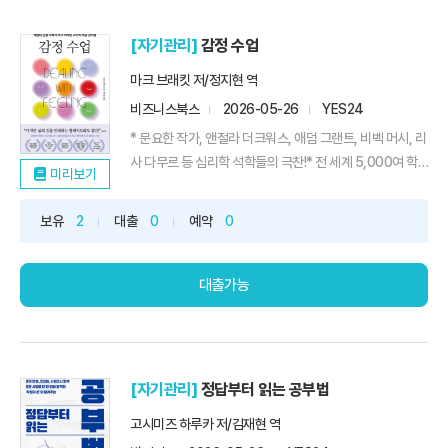
[자기관리]
감정 수업
마크 브래킷 저/정지현 역
비즈니스북스
2026-05-26
YES24
* 문요한 작가, 앤절라 더크워스, 애덤 그랜트, 비벡 머시, 리
사 다무르 등 심리학 석학들의 극찬!* 전 세계 5,000여 학
미리보기
교에서 활용되는 정서 교육법 ‘룰러’와 ‘무드 미터’ 개발자, 마
크 브래킷 교수가 알려주는 감정 조절의 기술!* 일과 관계,
보유
2
대출
0
예약
0
학교와 가정에서 감정 소모에 지친 이들을 위한 마음 회복
필독서!드라마 〈모두가 자신의 무가치함과 싸우고 ...
대출가능
[자기관리]
정답부터 읽는 공부법
고시미즈 하루카 저/김재현 역