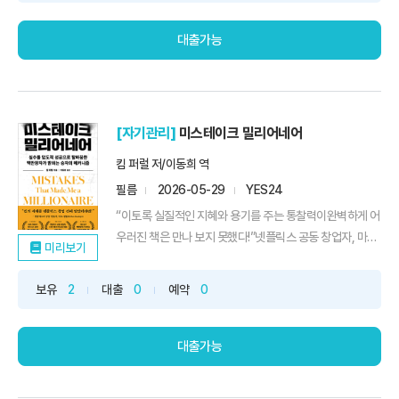
도 화가 가라앉지 않아 천장을 바라본 적은 없는가.시리즈
누적 ...
대출가능
[자기관리]
미스테이크 밀리어네어
킴 퍼럴 저/이동희 역
필름
2026-05-29
YES24
“이토록 실질적인 지혜와 용기를 주는 통찰력이완벽하게 어
우러진 책은 만나 보지 못했다!”넷플릭스 공동 창업자, 마크
미리보기
랜돌프 추천!실수는 인생의 장애물이 아니라, 성공의 재료이
다당신을 지금 바로 움직이게 만드는 성공의 메커니즘실수
보유
2
대출
0
예약
0
할까 두려워 메일 한 통도 망설이고, 혹시 실패할까 봐 눈앞
의 기회를 놓친다. 완벽을 기다리다 시작을 미루고, 작은 실
수에도 스스로...
대출가능