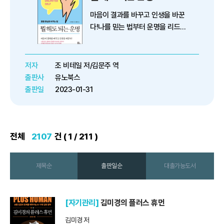
마음이 결과를 바꾸고 인생을 바꾼
다!나를 믿는 법부터 운명을 리드하
는 법까지인생을 성공으로 이끄는
12가지 방법당신은 무엇을 갖고 싶
은가? 당신은 무엇을 하고 싶은가?
저자
조 비테일 저/김문주 역
당신은 어떻게 되고 싶은가?하루의
출판사
유노북스
목표부터 비장한 새해 목표, 오...
출판일
2023-01-31
전체
2107
건 ( 1 / 211 )
제목순
출판일순
대출가능도서
[자기관리]
김미경의 플러스 휴먼
김미경 저