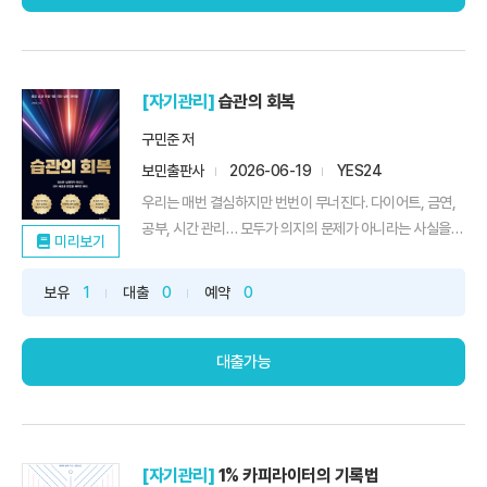
[자기관리]
습관의 회복
구민준 저
보민출판사
2026-06-19
YES24
우리는 매번 결심하지만 번번이 무너진다. 다이어트, 금연,
공부, 시간 관리… 모두가 의지의 문제가 아니라는 사실을
미리보기
알면 놀라게 된다. 습관은 단순한 행동이 아니라 뇌 속에 깊
이 각인된 자동 반응 체계이기 때문이다. 《습관의 회복》은
보유
1
대출
0
예약
0
상담심리사 구민준 저자가 수많은 중독자와 범죄자를 상담
하며 얻은 경험과 뇌과학 · 심리학 연구를 토대로 쓴 책이다.
...
대출가능
[자기관리]
1% 카피라이터의 기록법