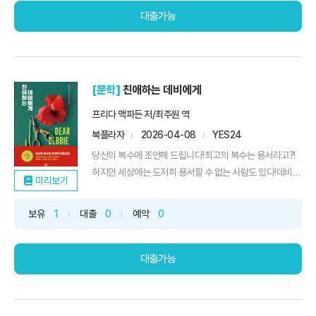
그에...
대출가능
[문학]
친애하는 데비에게
프리다 맥파든 저/최주원 역
북플라자
2026-04-08
YES24
당신의 복수에 조언해 드립니다!최고의 복수는 용서라고?!
하지만 세상에는 도저히 용서할 수 없는 사람도 있다!데비는
미리보기
수년간 〈디어 데비〉라는 칼럼을 통해 뉴잉글랜드 지역의 여
성들에게 공감 어린 조언을 건네왔다. 무시당하고, 내려치기
보유
1
대출
0
예약
0
당하고, 심지어 학대당하는 여성들을 위해서. 30년 전 자신
에게 트라우마를 심어준 그 사건의 범인을 우연히 만나기 전
까지는. 그...
대출가능