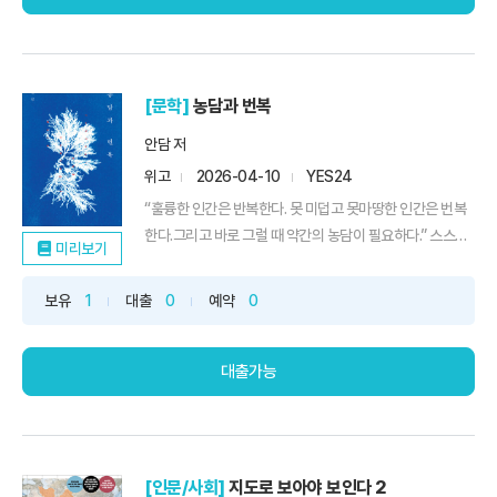
[문학]
농담과 번복
안담 저
위고
2026-04-10
YES24
“훌륭한 인간은 반복한다. 못 미덥고 못마땅한 인간은 번복
한다.그리고 바로 그럴 때 약간의 농담이 필요하다.” 스스로
미리보기
를 시한폭탄처럼 껴안고 화려하게 자멸하기를 시도하는치
열하고 지적인 글쓰기 『엄살원』, 『소녀는 따로 자란다』, 『친
보유
1
대출
0
예약
0
구의 표정』의 작가 안담의 『농담과 번복』이 출간되었다. 『농
담과 번복』은 일상에 자리한 슬픔의 순간들과 스탠드업 코
미디라는 장...
대출가능
[인문/사회]
지도로 보아야 보인다 2