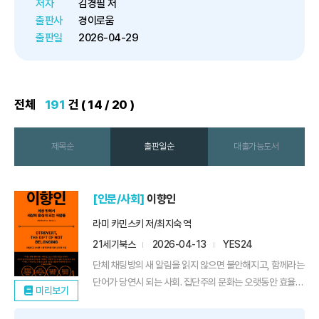
경제 멘토이자 돈으로 혼쭐내는 남
저자
김경필 저
자 ‘돈쭐남’으로 알려진 김경필 머
출판사
경이로움
니 트레이너가 신간 『딱 ...
출판일
2026-04-29
전체
191
건 ( 14 / 20 )
제목순
출판일순
대출가능도서
[인문/사회]
이향인
라미 카민스키 저/최지숙 역
21세기북스
2026-04-13
YES24
단체 채팅방의 새 알림을 읽지 않으면 불안해지고, 함께라는
단어가 당연시 되는 사회. 집단주의 문화는 오랫동안 효율과
미리보기
안정, 연대를 가능하게 했지만, 동시에 많은 사람을 지치게
해왔다. 정답처럼 제시되는 감정에 동의해야 하고, 분위기에