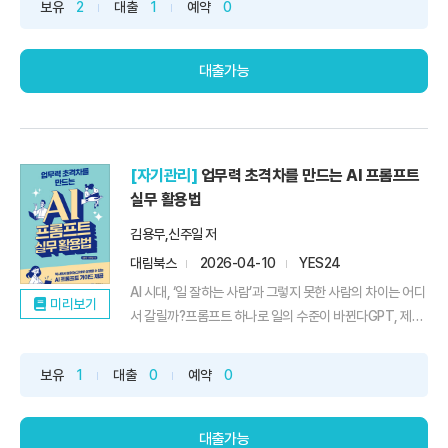
보유
2
대출
1
예약
0
맞춰 자신의 감정과 리액션을 수정해야 하는 그 모든 순간,
우리는 차마 묻지 못한 질문이 하나 있다. "우리는 정말 이렇
게...
대출가능
[자기관리]
업무력 초격차를 만드는 AI 프롬프트
실무 활용법
김용무,신주일 저
대림북스
2026-04-10
YES24
AI 시대, ‘일 잘하는 사람’과 그렇지 못한 사람의 차이는 어디
미리보기
서 갈릴까?프롬프트 하나로 일의 수준이 바뀐다GPT, 제미
나이, 클로드, 퍼플렉시티… 쏟아지는 AI 툴 속에서도 많은
직장인은 여전히 이렇게 말한다.“써봤는데… 내 업무에는 잘
보유
1
대출
0
예약
0
안 맞더라고요.”문제는 AI가 아니다. 문제는 ‘질문하는 방식’,
즉 프롬프트다.이 책은 단순한 AI 기능 안내서가 ...
대출가능