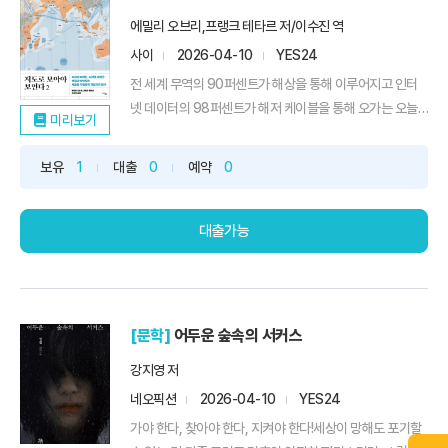
에밀리 오브리,프랭크 테타르 저/이수진 역
사이
2026-04-10
YES24
전 세계 무역의 90퍼센트가 해상을 통해 이루어지고 인터
넷 데이터의 98퍼센트가 해저 케이블을 통해 오가는 오늘
미리보기
날, 육지에 머무르기만 해서는 21세기 쟁점들을 이해할 수
없다. 21세기 〈힘의 대결〉은 지금 바다에서 진행 중이다.따
보유
1
대출
0
예약
0
라서 지금의 세계를, 다가올 세상을 이해하기 위해서는〈단
단한 육지〉를 떠나 〈광활한 바다〉에서 세상을 볼 줄 알아야
한다.호르무...
대출가능
[문학]
어두운 숲속의 서커스
강지영 저
네오픽션
2026-04-10
YES24
가야 한다, 찾아야 한다, 지켜야 한다!세상이 망해도 포기할