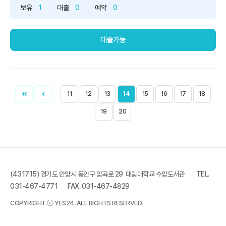
의 마음을 더 무너뜨리는 ‘친구 관계’성격이나 기질이 아니
보유
1
대출
0
예약
0
라 ‘아이의 뇌’에 해법이 있다!“공부는 곧잘 하는데, 친구 관
계는 왜 이리 힘들까요?” 아이의 성적보다 부모의 마음을 더
무너뜨...
대출가능
11
12
13
14
15
16
17
18
19
20
(431715) 경기도 안양시 동안구 암곡로 29 대림대학교 수암도서관
TEL.
031-467-4771
FAX. 031-467-4829
COPYRIGHT ⓒ YES24. ALL RIGHTS RESERVED.