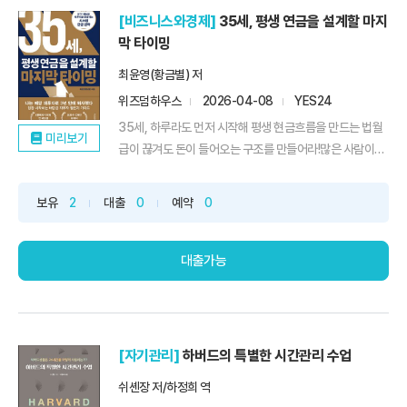
[비즈니스와경제]
35세, 평생 연금을 설계할 마지
막 타이밍
최윤영(황금별) 저
위즈덤하우스
2026-04-08
YES24
35세, 하루라도 먼저 시작해 평생 현금흐름을 만드는 법월
미리보기
급이 끊겨도 돈이 들어오는 구조를 만들어라!많은 사람이
“노후 준비를 해야 한다”고 말하지만, 정작 어떻게 시작해야
하는지는 모른다. 국민연금은 불안하고, 부동산은 부담스럽
보유
2
대출
0
예약
0
고, 주식은 어렵다. 결국 대부분은 우왕좌왕하다 아무것도
하지 못한 채 시간을 보낸다. 이 책은 그 막막함에서 출발한
다. ETF가...
대출가능
[자기관리]
하버드의 특별한 시간관리 수업
쉬셴장 저/하정희 역