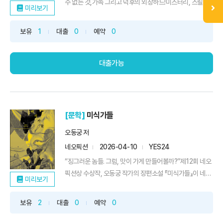
수 없는 것,가족 그리고 덕후의 외장하드!미스터리, 스릴러,
미리보기
판타지, 로맨스 등 특정 장르에 국한되지 않고 전방위적인
스토리텔링을 선보이며 독자들의 사랑받고 있는 작가 강지
보유
1
대출
0
예약
0
영. 그의 장편소설 『어두운 숲속의 서커스』가 네오픽션 ON
시리즈로 출간되었다.작품은 아포칼립스 한복판에서 펼쳐
지는 가장 인...
대출가능
[문학]
미식가들
오동궁 저
네오픽션
2026-04-10
YES24
“징그러운 놈들. 그럼, 맛이 가게 만들어볼까?”제12회 네오
픽션상 수상작, 오동궁 작가의 장편소설 『미식가들』이 네오
미리보기
픽션 ON 시리즈 마흔 번째 이야기로 출간되었다. 감각을 사
고파는 미래 사회, 인간의 미각은 더 이상 개인의 것이 아니
보유
2
대출
0
예약
0
다. 미지의 외계 존재 ‘그로톤인’은 인간의 감각을 통해 세상
의 맛을 탐하고, 사람들은 자신의 감각을 그들과 공유하고