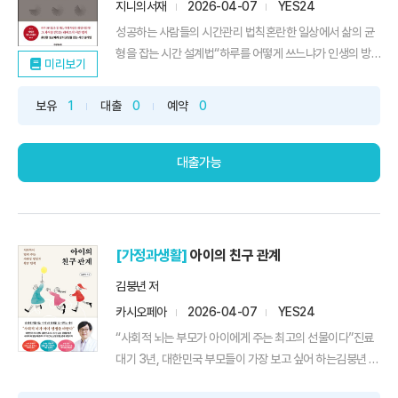
지니의서재
2026-04-07
YES24
성공하는 사람들의 시간관리 법칙혼란한 일상에서 삶의 균
형을 잡는 시간 설계법“하루를 어떻게 쓰느냐가 인생의 방
미리보기
향을 결정한다”애플 CEO 팀 쿡, 일론 머스크, 빌 게이츠 등
세계적인 리더들은 공통으로 시간을 다루는 방식에서 남다
보유
1
대출
0
예약
0
른 기준을 보여 준다. 분 단위로 계획을 세우고, 집중과 휴식
을 전략적으로 배치하며 하루의 밀도를 극대화한다. 경영학
자 피터 드러커...
대출가능
[가정과생활]
아이의 친구 관계
김붕년 저
카시오페아
2026-04-07
YES24
“사회적 뇌는 부모가 아이에게 주는 최고의 선물이다”진료
대기 3년, 대한민국 부모들이 가장 보고 싶어 하는김붕년 교
수가 찾아낸 사회성 발달의 황금 법칙아이의 성적보다 부모