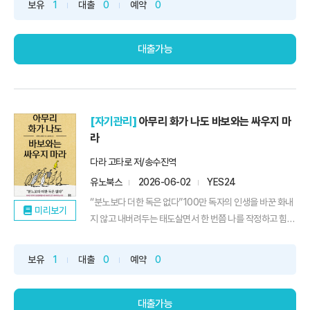
보유
1
대출
0
예약
0
의미 없다 여기는 것 역시 자연스러워 보인다. 이렇듯 모든
행동이 ‘수단화’된 사회, 이 사회에서 진정한 즐거움을 어디
에서 찾...
대출가능
[자기관리]
아무리 화가 나도 바보와는 싸우지 마
라
다라 고타로 저/송수진역
유노북스
2026-06-02
YES24
“분노보다 더한 독은 없다”100만 독자의 인생을 바꾼 화내
미리보기
지 않고 내버려두는 태도살면서 한 번쯤 나를 작정하고 힘들
게 하는 사람을 만난 적이 있을 것이다. 이유도 없이 트집을
잡고, 사사건건 발목을 잡으며, 노골적인 적의를 드러내는
보유
1
대출
0
예약
0
사람. 그런 사람 때문에 일이 손에 잡히지 않거나, 퇴근 후에
도 화가 가라앉지 않아 천장을 바라본 적은 없는가.시리즈
누적 ...
대출가능