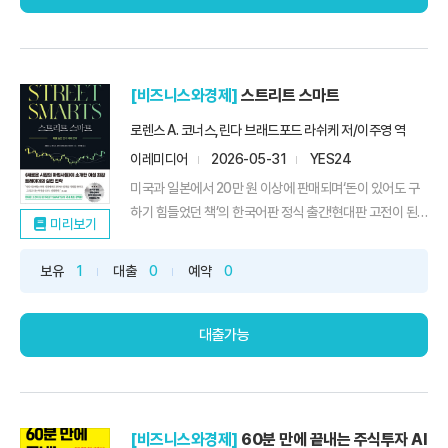
[비즈니스와경제]
스트리트 스마트
로렌스 A. 코너스,린다 브래드포드 라쉬케 저/이주영 역
이레미디어
2026-05-31
YES24
미국과 일본에서 20만 원 이상에 판매되며‘돈이 있어도 구
하기 힘들었던 책’의 한국어판 정식 출간!현대판 고전이 된
미리보기
『STREET SMARTS』 국내 최초 완역본『새로운 시장의 마
법사들』이 소개한 여성 최강 트레이더린다 라쉬케의 시장의
보유
1
대출
0
예약
0
움직임을 읽어내는 강력한 매매 테크닉추세 추종, 역추세 매
매, 패턴 인식 등최적의 매수·매도 지점을 포착하는 단기 매
매 전...
대출가능
[비즈니스와경제]
60분 만에 끝내는 주식투자 AI