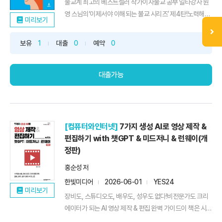
불교계 최고의 베스트셀러 작가이자불교 공부 일타강사 원
영 스님의‘이제서야 이해되는 불교 시리즈’ 제4탄!노력해도
미리보기
삶이 나아지지 않을 것 같아 불안하고스스로가 한없이 초라
하게만 느껴진다면『법화경』 공부하기에 더할 나위 없이 좋
보유
1
대출
0
예약
0
은 때!불교계의 베스트셀러이자 스테디셀러로 자리 잡은
『이제서야 이해되는 불교』, 『이제서야 이해되는 반야심경』,
『이제서야 이해되는 ...
대출가능
[컴퓨터와인터넷]
7가지 생성 AI로 영상 제작 &
편집하기 with 챗GPT & 미드저니 & 런웨이(개
정판)
홍순성 저
한빛미디어
2026-06-01
YES24
미리보기
장비도, 스튜디오도, 배우도, 성우도 없다!비전문가도 크리
에이터가 되는 AI 영상 제작 & 편집 완벽 가이드이 책은 시나
리오 작성부터 컷 영상과 배경 음악을 만들고 편집하는 등