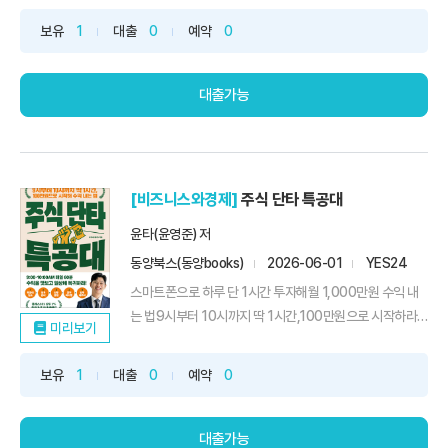
영상을 제작하는 모든 단계에 7가지 주요 생성 AI를 활용하
보유
1
대출
0
예약
0
는 과정을 다룹니다. 시나리오 및 대본 작성에는 챗GPT(또
는 클로드), 이미지는 GPT-Image와 미드저니, 영상은 ...
대출가능
[비즈니스와경제]
주식 단타 특공대
윤타(윤영준) 저
동양북스(동양books)
2026-06-01
YES24
스마트폰으로 하루 단 1시간 투자해월 1,000만원 수익 내
는 법9시부터 10시까지 딱 1시간,100만원으로 시작하라!
미리보기
입금 없이 인출만 하라는 특공대식 단타 매매법“깡통 차 본
제가 1년 만에 월 천만원 수익을 냈던 비결『주식 단타 특공
보유
1
대출
0
예약
0
대』에 모두 담았습니다.” _ 윤타* 특공대 입소→전투 준비→
전투 돌입→공격 타이밍→전투 마무리왜 ‘단타 특공대’인
가? ‘...
대출가능