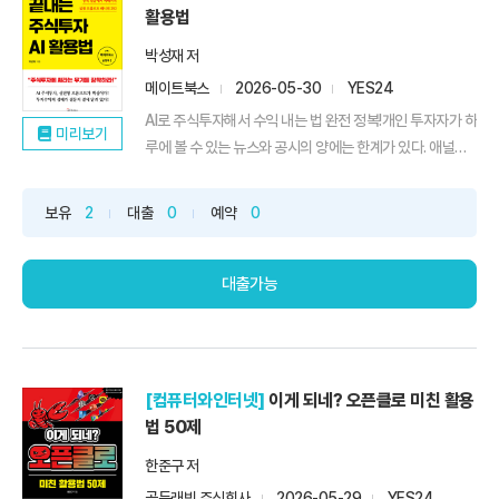
활용법
박성재 저
메이트북스
2026-05-30
YES24
AI로 주식투자해서 수익 내는 법 완전 정복!개인 투자자가 하
미리보기
루에 볼 수 있는 뉴스와 공시의 양에는 한계가 있다. 애널리
스트 보고서를 읽고, 재무제표를 뜯어보고, 차트 패턴을 확
인하고, 거시경제 흐름까지 연결하려면 전업 투자자도 시간
보유
2
대출
0
예약
0
이 부족하다. 그런데 챗GPT, 클로드, 제미나이 같은 AI 도구
들은 이 모든 작업을 수 초 안에 해낸다. 문제는 대부분의
투...
대출가능
[컴퓨터와인터넷]
이게 되네? 오픈클로 미친 활용
법 50제
한준구 저
골든래빗 주식회사
2026-05-29
YES24