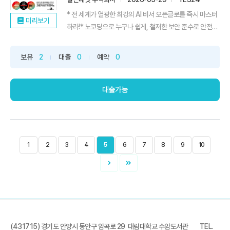
* 전 세계가 열광한 최강의 AI 비서 오픈클로를 즉시 마스터
미리보기
하라!* 노코딩으로 누구나 쉽게, 철저한 보안 준수로 안전하
게!* 코난쌤이 선사하는 24시간, 365일 일하는 50가지 AI
비서를 지금 만나세요!오픈클로(OpenClaw)는 내 컴퓨터
보유
2
대출
0
예약
0
에서 돌아가는 오픈소스 AI 개인 비서이다. 챗GPT와 달리
실제로 일을 하는 AI이다. 여느 자동화 프로그램과 ...
대출가능
1
2
3
4
5
6
7
8
9
10
(431715) 경기도 안양시 동안구 암곡로 29 대림대학교 수암도서관
TEL.