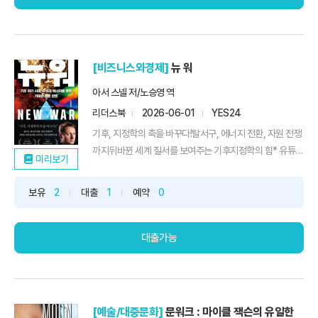
[비즈니스와경제]
뉴 워
아서 스넬 저/노승영 역
리더스북
2026-06-01
YES24
기후, 지정학의 축을 바꾸다!탈서구, 에너지 전환, 자원 전쟁
까지뒤바뀐 세계 질서를 보여주는 기후지정학의 힘* 유튜브
미리보기
[지구본 연구소] 최준영 박사 강력 추천전쟁의 목적이 달라
지고 있다. 19세기에는 향료와 은, 20세기에는 영토와 석유
보유
2
대출
1
예약
0
였다면, 21세기에는 기후변화로 인해 열리는 새로운 기회와
위협이 그 주인공이다. 세계경제포럼(WEF)의 「2026 글로
벌...
대출가능
[예술/대중문화]
문워크 : 마이클 잭슨의 유일한