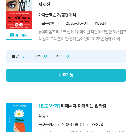
자서전
마이클 잭슨 저/공경희 역
미르북컴퍼니
2026-06-01
YES24
뉴욕타임즈 베스트 셀러 1위마이클 잭슨의 유일한 자서전그
미리보기
의 삶과 그의 말이 한 권에 들어있다.2026년 영화 〈마이클〉
개봉과 함께, 마이클 잭슨이라는 거대한 이름의 시작과 내면
을 가장 가까이에서 만날 수 있는 단 한 권의 기록.『문워크』
보유
2
대출
0
예약
0
는 팝의 황제이자 세기의 슈퍼 스타인 마이클 잭슨의 유일한
자서전이다. 2009년 갑작스러운 죽음까지, 그의 생애는 사
랑...
대출가능
[인문/사회]
이제서야 이해되는 법화경
원영 저
불광출판사
2026-06-01
YES24