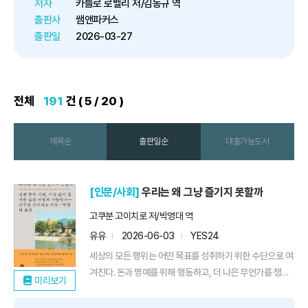
***** 〈타임스〉 〈가디언〉 〈커커스
저자
카를로 로벨리 저/김동규 역
리뷰〉 선정 우수과학도서***** 과
출판사
쌤앤파커스
학 글쓰기 최고 권위 루이스 토...
출판일
2026-03-27
전체
191
건 ( 5 / 20 )
제목순
출판일순
대출가능도서
[인문/사회]
우리는 왜 그냥 즐기지 못할까
고쿠분 고이치로 저/박영대 역
유유
2026-06-03
YES24
세상의 모든 행위는 어떤 목표를 성취하기 위한 수단으로 여
겨진다. 돈과 명예를 위해 행동하고, 더 나은 무언가를 쟁취
미리보기
하기 위해 행동하는 모습은 요즘 시대엔 너무나 당연하다.
그렇기에 어떤 성취도 이루어 내지 못하는 행동은 쓸모없고,