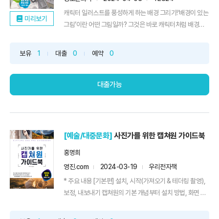
캐릭터 일러스트를 풍성하게 하는 배경 그리기!‘배경이 있는
미리보기
그림’이란 어떤 그림일까? 그것은 바로 캐릭터처럼 배경에
도 작가의 의도가 들어 있어 스토리가 전해지는 그림이다.
풍부한 배경 요소는 캐릭터의 인물상과 그림의 목적을 더욱
보유
1
대출
0
예약
0
명확하게 하여 그림의 스토리를 상상할 수 있게 하고, 보는
사람의 시선을 그리는 사람의 의도에 맞게 유도한다. 따라서
단순히 자신...
대출가능
[예술/대중문화]
사진가를 위한 캡쳐원 가이드북
홍명희
영진.com
2024-03-19
우리전자책
* 주요 내용 [기본편] 설치, 시작(가져오기 & 테더링 촬영),
보정, 내보내기 캡쳐원의 기본 개념부터 설치 방법, 화면 구
성, 사진을 카탈로그와 세션으로 구분하여 가져오고, 테더링
촬영 및 기본 보정 후 내보내는 방법까지 일련의 작업 과정