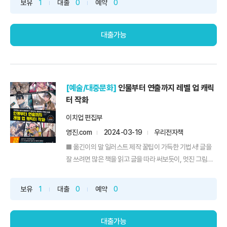
보유
1
대출
0
예약
0
을 순차적으로 배워볼 수 있도록 구성했습니다. [활용편] 실
전에서 유용한 캡쳐원 활용 방법 사진의 보정값을 ...
대출가능
[예술/대중문화]
인물부터 연출까지 레벨 업 캐릭
터 작화
이치업 편집부
영진.com
2024-03-19
우리전자책
■ 옮긴이의 말 일러스트 제작 꿀팁이 가득한 기법서! 글을
잘 쓰려면 많은 책을 읽고 글을 따라 써보듯이, 멋진 그림을
그리려면 다양한 회화를 접하고 따라 그려보는 게 좋다고 하
지요. 그렇듯 이 책은 전문가들의 일러스트 제작 기법이나
보유
1
대출
0
예약
0
아름다운 표현 방식, 최신 일러스트 유행 경향 등을 살펴보
고 나의 그림에 적용해 볼 수 있답니다. 또한 그림 실력에 부
족...
대출가능