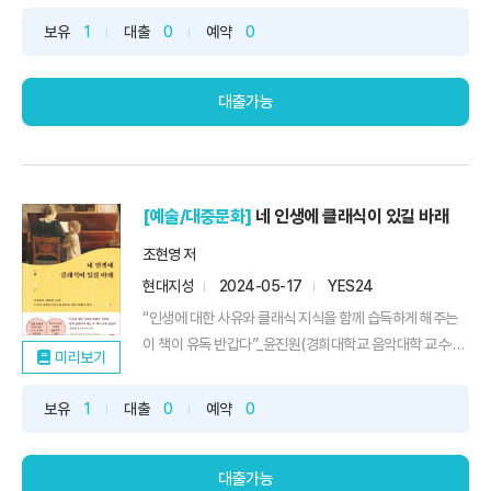
신에게 그저 보기만 해도 위로와 치유를 선사할 한 권의 책
보유
1
대출
0
예약
0
《미술관을 빌려드립니다: 북유럽》이 출간되어 화제다.무엇
보다 국내에서 접하기 힘든 북유럽 화가들의 그림을 〈스웨덴
국립 미술관 컬...
대출가능
[예술/대중문화]
네 인생에 클래식이 있길 바래
조현영 저
현대지성
2024-05-17
YES24
“인생에 대한 사유와 클래식 지식을 함께 습득하게 해주는
이 책이 유독 반갑다”_윤진원(경희대학교 음악대학 교수·비
미리보기
올라 연주자)- 72만 유튜브 클래식 채널 [또모] 운영자 강력
추천 ★ - 읽으면서 듣는 70개의 QR코드 수록 ★ 20년 차
보유
1
대출
0
예약
0
피아니스트가 건네는 음악과 인생에 대한 다정한 조언살면
서 맞닥뜨리는 인생의 문제 앞에 우리는 무엇을 참고해야 할
까? ...
대출가능