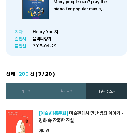
Many people can? play the
piano for popular music,
hymn or even kid? song
though they had ever
learned it. The main reason
저자
Henry Yoo 저
of it s...
출판사
음악의향기
출판일
2015-04-29
전체
200
건 ( 3 / 20 )
제목순
출판일순
대출가능도서
[예술/대중문화]
미술관에서 만난 범죄 이야기 -
명화 속 잔혹한 진실
이미경