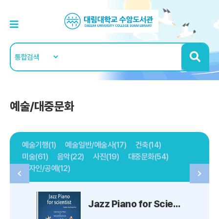
예술/대중문화
예술기행(1)
예술일반/예술사(17)
건축(14)
미술(61)
음악(22)
사진(19)
대중문화(54)
디자인/공예(12)
Jazz Piano for Scientist