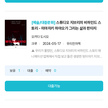
[예술/대중문화]
스튜디오 지브리의 비하인드 스
토리 - 미야자키 하야오가 그리는 삶과 판타지
오카다 도시오
크루
2024-05-17
우리전자책
▲ 우리가 몰랐던, 스튜디오 지브리의 비하인드 스토리 애
니메이션 업계에서 직접 보고 들은 생생한 뒷이야기 지브리
애니메이션을 한 번도 안 본 사람은 있어도 한 번만 본 사람
은 없다! 스튜디오 지브리는 이제 하나의 장르나 다름없다.
보유
1
대출
0
예약
0
푸른 숲과 바다, 축축한 여름의 분위기, 아름다운 자연과 함
께 살아가는 사람들, 신비로운 미지의 존재, 마법 같은 판타
지 ...
대출가능