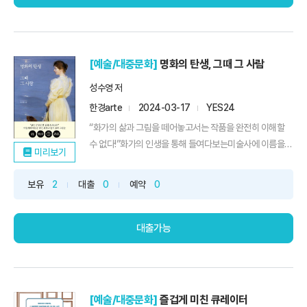
[예술/대중문화]
명화의 탄생, 그때 그 사람
성수영 저
한경arte
2024-03-17
YES24
“화가의 삶과 그림을 떼어놓고서는 작품을 완전히 이해할
수 없다!”화가의 인생을 통해 들여다보는미술사에 이름을
미리보기
남긴 화가 27인의 찬란한 명화들문화 분야 구독자 1위, 누
적 조회 수 4천만!화제의 칼럼 〈성수영의 그때 그 사람들〉을
보유
2
대출
0
예약
0
책으로 만나다 좋은 음악과 훌륭한 글은 처음 한 소절만으로
도 듣는 이의 가슴을 뛰게 한다. 배경지식과 작곡가의 의도
를 예습하면...
대출가능
[예술/대중문화]
즐겁게 미친 큐레이터