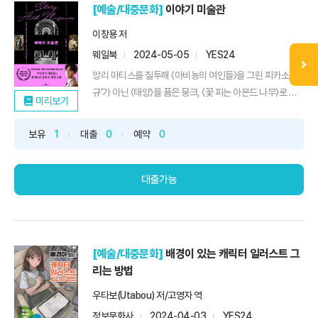
[예술/대중문화]
이야기 미술관
이창용 저
웨일북
2024-05-05
YES24
앙리 마티스를 질투해 〈아비뇽의 여인들〉을 그린 피카소,‘절
규’가 아닌 〈태양〉을 품은 뭉크, 〈꽃 피는 아몬드 나무〉로 조
미리보기
카에게 마음을 표한 고흐…‘영감’, ‘고독’, ‘사랑’, ‘영원’의 방에
서 조우하는 불멸의 작품들그림의 방을 거닐며 서사를 만나
보유
1
대출
0
예약
0
고 인생을 배우다tvN 〈벌거벗은 세계사〉, JTBC 〈톡파원
25시〉 등에서 활약하며 루브르 박물관과 오르...
대출가능
[예술/대중문화]
배경이 있는 캐릭터 일러스트 그
리는 방법
우타보(Utabou) 저/고영자 역
정보문화사
2024-04-03
YES24