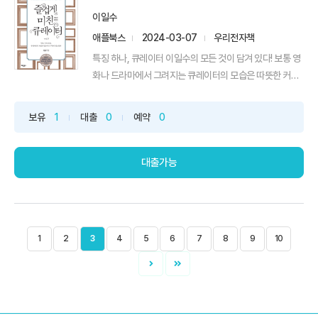
이일수
애플북스
2024-03-07
우리전자책
특징 하나, 큐레이터 이일수의 모든 것이 담겨 있다! 보통 영
화나 드라마에서 그려지는 큐레이터의 모습은 따뜻한 커피
를 마시며 작가와 이야기하거나 예쁜 옷을 입고 높은 구두를
신은 채 전시장을 우아하게 걸어 다닌다. 그런데 현실은 이
보유
1
대출
0
예약
0
와 다르다. 모든 직업에는 낭만과 현실이 뒤섞여있다지만 큐
레이터도 마찬가지다. 큐레이터가 되기까지 과정이 꽤나 어
려울 뿐더...
대출가능
1
2
3
4
5
6
7
8
9
10