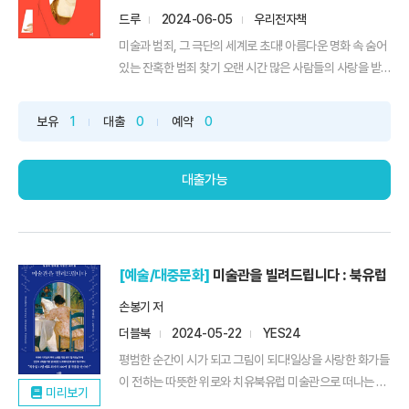
드루
2024-06-05
우리전자책
미술과 범죄, 그 극단의 세계로 초대! 아름다운 명화 속 숨어
있는 잔혹한 범죄 찾기 오랜 시간 많은 사람들의 사랑을 받
은 명화가 사실 범죄 이야기를 담은 그림이라면 어떨까? 그
것도 사기, 성매매, 성폭행, 납치, 살인과 같은 중범죄가 숨
보유
1
대출
0
예약
0
겨져 있다면 말이다. 〈미술관에서 만난 범죄 이야기〉는 서양
미술사에서 한 획을 그은 명화 속 범죄 이야기를 다루고...
대출가능
[예술/대중문화]
미술관을 빌려드립니다 : 북유럽
손봉기 저
더블북
2024-05-22
YES24
평범한 순간이 시가 되고 그림이 되다!일상을 사랑한 화가들
이 전하는 따뜻한 위로와 치유북유럽 미술관으로 떠나는 미
미리보기
술 여행복잡하고 빽빽한 일상. 오늘도 힘든 하루를 보낸 당