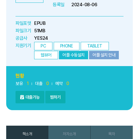
등록일
2024-08-06
파일포맷
EPUB
파일크기
51MB
공급사
YES24
지원기기
PC
PHONE
TABLET
웹뷰어
어플 수동설치
어플 설치 안내
현황
보유
1
대출
0
예약
0
대출가능
찜하기
책소개
저자소개
목차