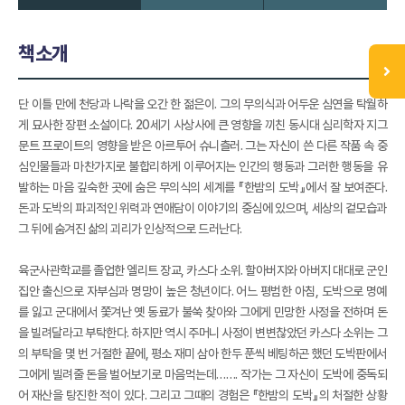
책소개
단 이틀 만에 천당과 나락을 오간 한 젊은이. 그의 무의식과 어두운 심연을 탁월하
게 묘사한 장편 소설이다. 20세기 사상사에 큰 영향을 끼친 동시대 심리학자 지그
문트 프로이트의 영향을 받은 아르투어 슈니츨러. 그는 자신이 쓴 다른 작품 속 중
심인물들과 마찬가지로 불합리하게 이루어지는 인간의 행동과 그러한 행동을 유
발하는 마음 깊숙한 곳에 숨은 무의식의 세계를 『한밤의 도박』에서 잘 보여준다.
돈과 도박의 파괴적인 위력과 연애담이 이야기의 중심에 있으며, 세상의 겉모습과
그 뒤에 숨겨진 삶의 괴리가 인상적으로 드러난다.
육군사관학교를 졸업한 엘리트 장교, 카스다 소위. 할아버지와 아버지 대대로 군인
집안 출신으로 자부심과 명망이 높은 청년이다. 어느 평범한 아침, 도박으로 명예
를 잃고 군대에서 쫓겨난 옛 동료가 불쑥 찾아와 그에게 민망한 사정을 전하며 돈
을 빌려달라고 부탁한다. 하지만 역시 주머니 사정이 변변찮았던 카스다 소위는 그
의 부탁을 몇 번 거절한 끝에, 평소 재미 삼아 한두 푼씩 베팅하곤 했던 도박판에서
그에게 빌려줄 돈을 벌어보기로 마음먹는데……. 작가는 그 자신이 도박에 중독되
어 재산을 탕진한 적이 있다. 그리고 그때의 경험은 『한밤의 도박』의 처절한 상황