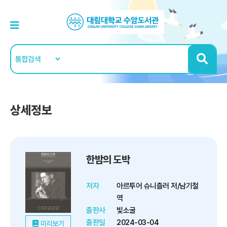
상세정보
한밤의 도박
저자
아르투어 슈니츨러 저/남기철
역
출판사
빛소굴
출판일
2024-03-04
미리보기