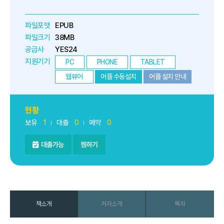
파일포맷
EPUB
파일크기
38MB
공급사
YES24
지원기기
PC
PHONE
TABLET
웹뷰어
어플 수동설치
어플 설치 안내
현황
보유
1
대출
0
예약
0
대출가능
찜하기
책소개
저자소개
목차