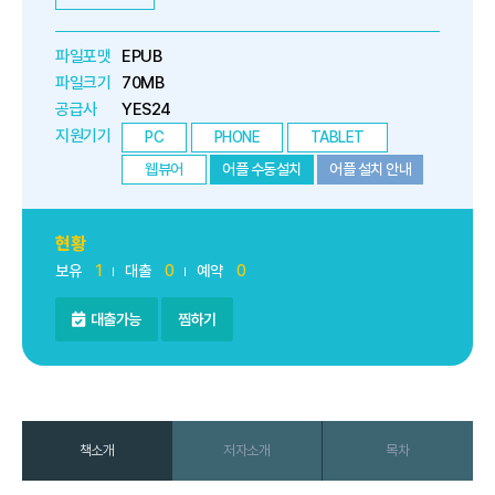
파일포맷
EPUB
파일크기
70MB
공급사
YES24
지원기기
PC
PHONE
TABLET
웹뷰어
어플 수동설치
어플 설치 안내
현황
보유
1
대출
0
예약
0
대출가능
찜하기
책소개
저자소개
목차